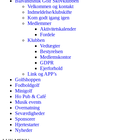
Blåvandshuk Golf Skovklubben
Velkommen og kontakt
Indmeldelse/klubskifte
Kom godt igang igen
Medlemmer
Aktivitetskalender
Fordele
Klubben
Vedtægter
Bestyrelsen
Medlemskontor
GDPR
Ejerforhold
Link og APP’s
Golfshoppen
Fodboldgolf
Minigolf
Ho Pub & Café
Musik events
Overnatning
Seværdigheder
Sponsorer
Hjertestarter
Nyheder