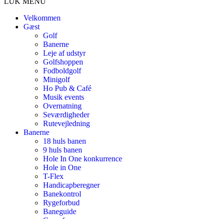
LUK MENU
Velkommen
Gæst
Golf
Banerne
Leje af udstyr
Golfshoppen
Fodboldgolf
Minigolf
Ho Pub & Café
Musik events
Overnatning
Seværdigheder
Rutevejledning
Banerne
18 huls banen
9 huls banen
Hole In One konkurrence
Hole in One
T-Flex
Handicapberegner
Banekontrol
Rygeforbud
Baneguide