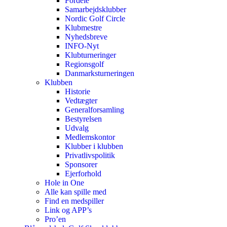
Fordele
Samarbejdsklubber
Nordic Golf Circle
Klubmestre
Nyhedsbreve
INFO-Nyt
Klubturneringer
Regionsgolf
Danmarksturneringen
Klubben
Historie
Vedtægter
Generalforsamling
Bestyrelsen
Udvalg
Medlemskontor
Klubber i klubben
Privatlivspolitik
Sponsorer
Ejerforhold
Hole in One
Alle kan spille med
Find en medspiller
Link og APP’s
Pro’en