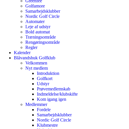
Greenfee
Golfamore
Samarbejdsklubber
Nordic Golf Circle
Automater
Leje af udstyr
Bold automat
Træningsområde
Rengøringsområde
Regler
Kalender
Blåvandshuk Golfklub
Velkommen
Nyt medlem
Introduktion
Golfkort
Udstyr
Prøvemedlemskab
Indmeldelse/klubskifte
Kom igang igen
Medlemmer
Fordele
Samarbejdsklubber
Nordic Golf Circle
Klubmestre