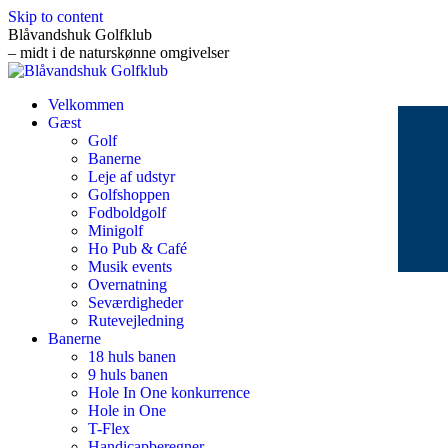
Skip to content
Blåvandshuk Golfklub
– midt i de naturskønne omgivelser
Velkommen
Gæst
Golf
Banerne
Leje af udstyr
Golfshoppen
Fodboldgolf
Minigolf
Ho Pub & Café
Musik events
Overnatning
Seværdigheder
Rutevejledning
Banerne
18 huls banen
9 huls banen
Hole In One konkurrence
Hole in One
T-Flex
Handicapberegner