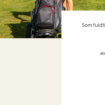
Som fuldt
al