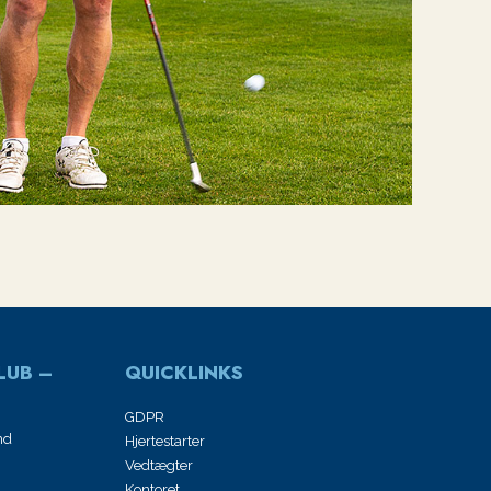
LUB –
QUICKLINKS
GDPR
nd
Hjertestarter
Vedtægter
Kontoret