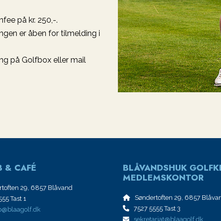
ee på kr. 250,-.
gen er åben for tilmelding i
ng på Golfbox eller mail
 & CAFÉ
BLÅVANDSHUK GOLFK
MEDLEMSKONTOR
toften 29, 6857 Blåvand
Søndertoften 29, 6857 Blåva
55 Tast 1
7527 5555 Tast 3
@blaagolf.dk
sekretariat@blaagolf.dk