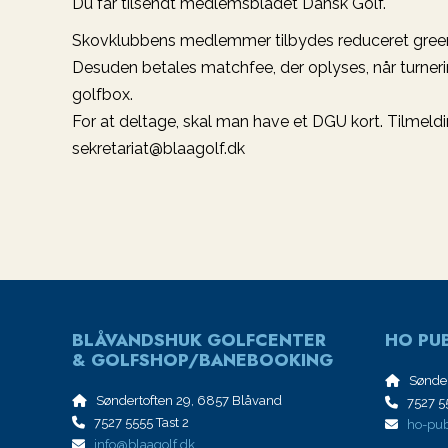
Du får tilsendt medlemsbladet Dansk Golf.
Skovklubbens medlemmer tilbydes reduceret greenf
Desuden betales matchfee, der oplyses, når turnerin
golfbox.
For at deltage, skal man have et DGU kort. Tilmeldi
sekretariat@blaagolf.dk
BLÅVANDSHUK GOLFCENTER
HO PUB
& GOLFSHOP/BANEBOOKING
Sønder
Søndertoften 29, 6857 Blåvand
7527 55
7527 5555 Tast 2
ho-pub
info@blaagolf.dk