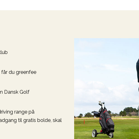
klub
 får du greenfee
em Dansk Golf
driving range på
gang til gratis bolde, skal