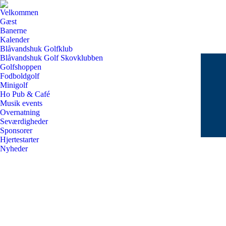
Velkommen
Gæst
Banerne
Kalender
Blåvandshuk Golfklub
Blåvandshuk Golf Skovklubben
Golfshoppen
Fodboldgolf
Minigolf
Ho Pub & Café
Musik events
Overnatning
Seværdigheder
Sponsorer
Hjertestarter
Nyheder