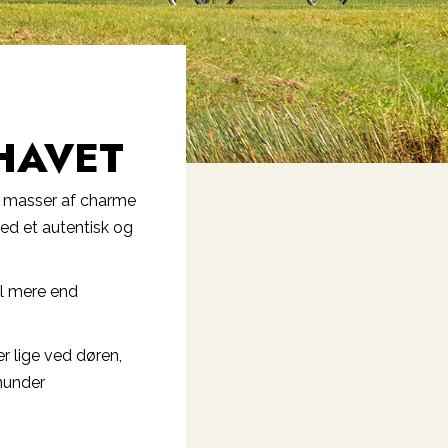
HAVET
ed masser af charme
med et autentisk og
il mere end
er lige ved døren,
nunder