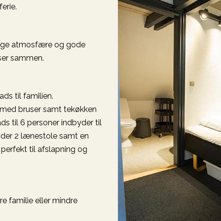
erie.
elige atmosfære og gode
rejser sammen.
s til familien.
e med bruser samt tekøkken
 til 6 personer indbyder til
 der 2 lænestole samt en
erfekt til afslapning og
re familie eller mindre