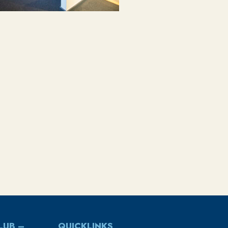
LUB –
QUICKLINKS