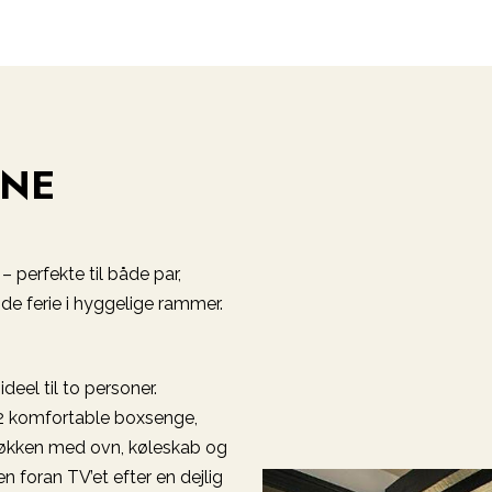
NNE
– perfekte til både par,
de ferie i hyggelige rammer.
deel til to personer.
 2 komfortable boxsenge,
køkken med ovn, køleskab og
en foran TV’et efter en dejlig