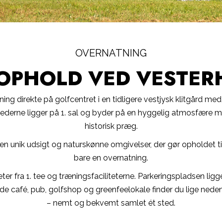
OVERNATNING
OPHOLD VED VESTER
tning direkte på golfcentret i en tidligere vestjysk klitgård m
ghederne ligger på 1. sal og byder på en hyggelig atmosfære 
historisk præg.
 en unik udsigt og naturskønne omgivelser, der gør opholdet t
bare en overnatning.
er fra 1. tee og træningsfaciliteterne. Parkeringspladsen ligg
de café, pub, golfshop og greenfeelokale finder du lige nede
– nemt og bekvemt samlet ét sted.