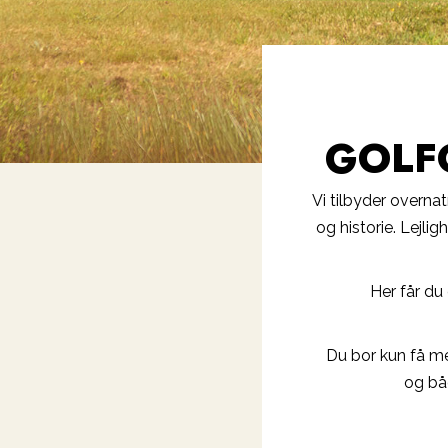
GOLF
Vi tilbyder overna
og historie. Lejli
Her får du
Du bor kun få met
og bå