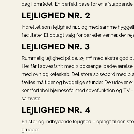
dag i området. En perfekt base for en afslappende f
LEJLIGHED NR. 2
Indrettet som lejlighed nr. 1 og med samme hygg
faciliteter. Et oplagt valg for par eller venner, der 
LEJLIGHED NR. 3
Rummelig lejlighed på ca. 25 m² med ekstra god plad
Her får I soveafsnit med 2 boxsenge, badeværels
med ovn og køleskab. Det store spisebord med plads
fælles måltider og hyggelige stunder. Derudover er
komfortabel hjørnesofa med sovefunktion og TV – p
samvær.
LEJLIGHED NR. 4
En stor og indbydende lejlighed – oplagt til den sto
grupper.