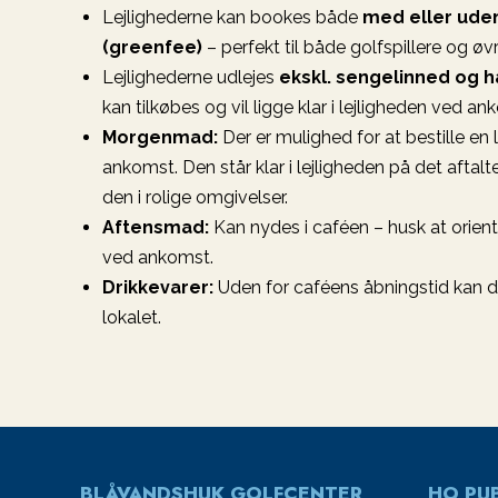
Lejlighederne kan bookes både
med eller uden
(greenfee)
– perfekt til både golfspillere og øv
Lejlighederne udlejes
ekskl. sengelinned og 
kan tilkøbes og vil ligge klar i lejligheden ved an
Morgenmad:
Der er mulighed for at bestille e
ankomst. Den står klar i lejligheden på det aftalt
den i rolige omgivelser.
Aftensmad:
Kan nydes i caféen – husk at orien
ved ankomst.
Drikkevarer:
Uden for caféens åbningstid kan dr
lokalet.
BLÅVANDSHUK GOLFCENTER
HO PUB