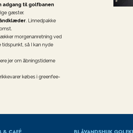
 adgang til golfbanen
rige gæster.
håndklæder
. Linnedpakke
komst.
n lækker morgenanretning ved
e tidspunkt, så I kan nyde
tere jer om åbningstiderne
ikkevarer købes i greenfee-
 & CAFÉ
BLÅVANDSHUK GOLFK