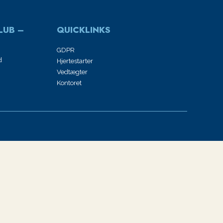
LUB –
QUICKLINKS
GDPR
d
Hjertestarter
Vedtægter
Kontoret