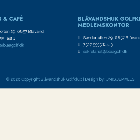
 & CAFÉ
BLÅVANDSHUK GOLFK
MEDLEMSKONTOR
often 29, 6857 Blåvand
Søndertoften 29, 6857 Blåvan
5 Tast 1
7527 5555 Tast 3
@blaagolf.dk
sekretariat@blaagolf.dk
© 2026 Copyright Blåvandshuk Golfklub | Design by:
UNIQUEPIXELS