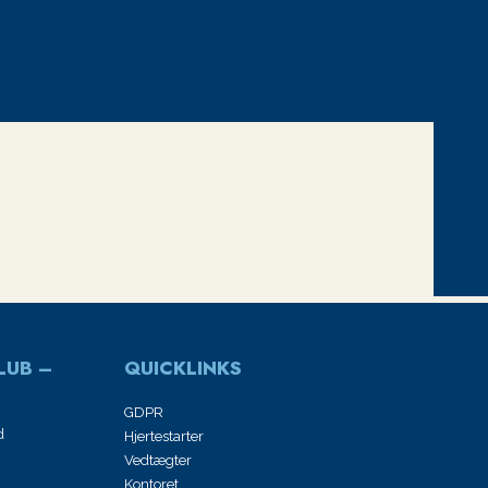
LUB –
QUICKLINKS
GDPR
d
Hjertestarter
Vedtægter
Kontoret