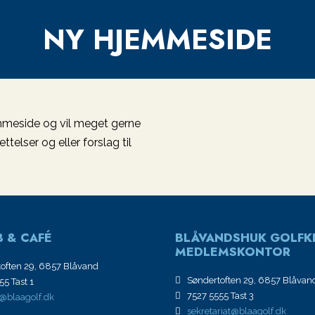
NY HJEMMESIDE
jemmeside og vil meget gerne
telser og eller forslag til
 & CAFÉ
BLÅVANDSHUK GOLFK
MEDLEMSKONTOR
often 29, 6857 Blåvand
Søndertoften 29, 6857 Blåvan
5 Tast 1
7527 5555 Tast 3
@blaagolf.dk
sekretariat@blaagolf.dk