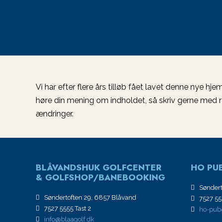
Vi har efter flere års tilløb fået lavet denne nye h
høre din mening om indholdet, så skriv gerne med ret
ændringer.
BLÅVANDSHUK GOLFCENTER
HO PUB
& GOLFSHOP/BANEBOOKING
Søndert
Søndertoften 29, 6857 Blåvand
7527 555
7527 5555 Tast 2
ho-pub
info@blaagolf.dk