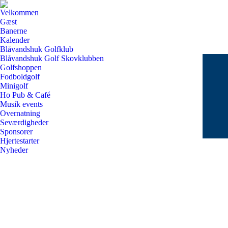
Velkommen
Gæst
Banerne
Kalender
Blåvandshuk Golfklub
Blåvandshuk Golf Skovklubben
Golfshoppen
Fodboldgolf
Minigolf
Ho Pub & Café
Musik events
Overnatning
Seværdigheder
Sponsorer
Hjertestarter
Nyheder